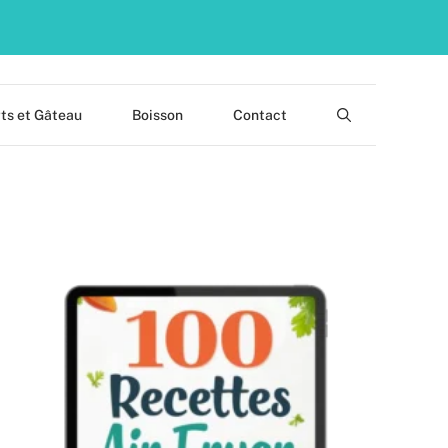
ts et Gâteau
Boisson
Contact