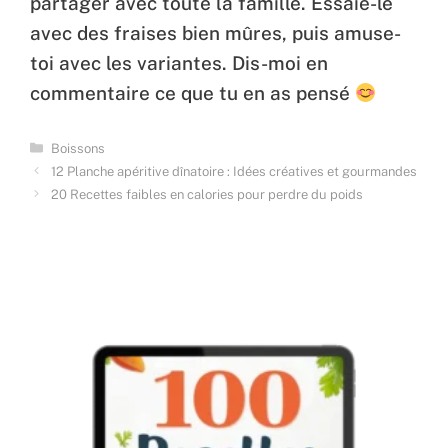
partager avec toute la famille. Essaie-le
avec des fraises bien mûres, puis amuse-
toi avec les variantes. Dis-moi en
commentaire ce que tu en as pensé
Categories
Boissons
12 Planche apéritive dînatoire : Idées créatives et gourmandes
20 Recettes faibles en calories pour perdre du poids