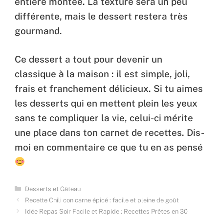
entière montée. La texture sera un peu
différente, mais le dessert restera très
gourmand.
Ce dessert a tout pour devenir un
classique à la maison : il est simple, joli,
frais et franchement délicieux. Si tu aimes
les desserts qui en mettent plein les yeux
sans te compliquer la vie, celui-ci mérite
une place dans ton carnet de recettes. Dis-
moi en commentaire ce que tu en as pensé
Categories
Desserts et Gâteau
Recette Chili con carne épicé : facile et pleine de goût
Idée Repas Soir Facile et Rapide : Recettes Prêtes en 30