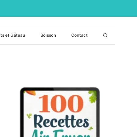
ts et Gâteau
Boisson
Contact