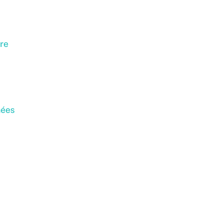
re
nées