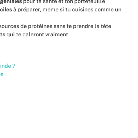
 géniales
pour ta santé et ton portefeuille
ciles
à préparer, même si tu cuisines comme un
sources de protéines sans te prendre la tête
ts
qui te caleront vraiment
ande ?
es