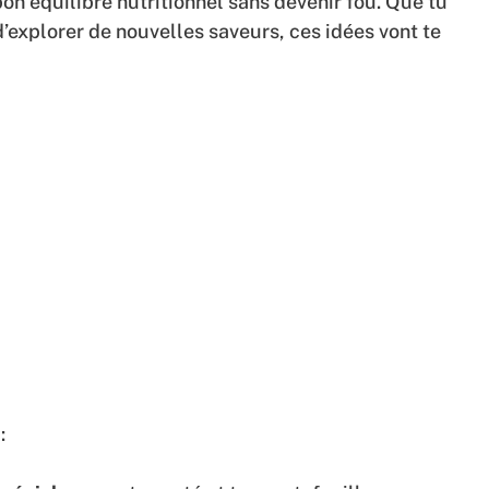
on équilibre nutritionnel sans devenir fou. Que tu
 d’explorer de nouvelles saveurs, ces idées vont te
: