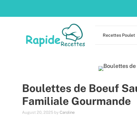
Skip
to
content
Recettes Poulet
Boulettes de Boeuf Sa
Familiale Gourmande
August 20, 2025
by
Caroline