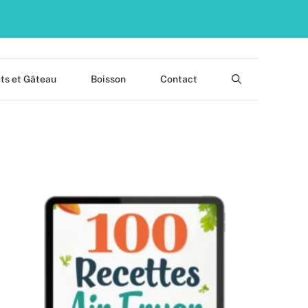
ts et Gâteau
Boisson
Contact