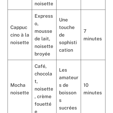
noisette
Express
Une
o,
Cappuc
touche
mousse
7
cino à la
de
de lait,
minutes
noisette
sophisti
noisette
cation
broyée
Café,
Les
chocola
amateur
t,
Mocha
s de
10
noisette
noisette
boisson
minutes
, crème
s
fouetté
sucrées
e