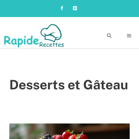
Skip
to
content
Me
Desserts et Gâteau