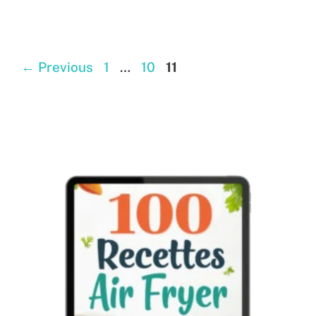
Page
Page
Page
←
Previous
1
…
10
11