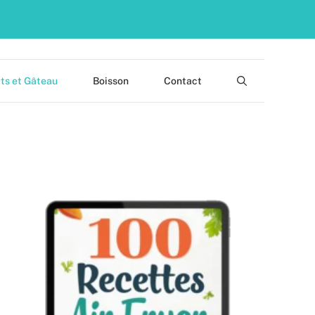
ts et Gâteau
Boisson
Contact