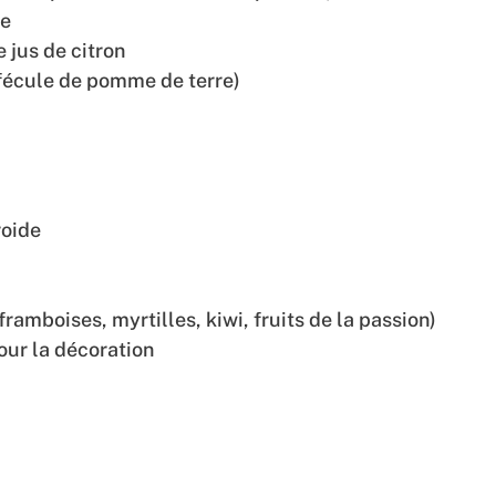
re
e jus de citron
u fécule de pomme de terre)
roide
 framboises, myrtilles, kiwi, fruits de la passion)
our la décoration