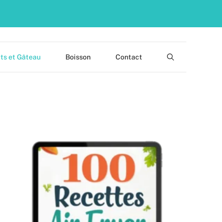
ts et Gâteau
Boisson
Contact