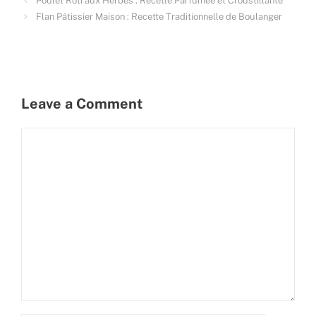
Poulet Rôti aux Herbes : Recette Parfumée et Croustillante
Flan Pâtissier Maison : Recette Traditionnelle de Boulanger
Leave a Comment
Comment