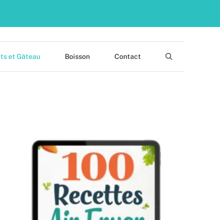
ts et Gâteau
Boisson
Contact