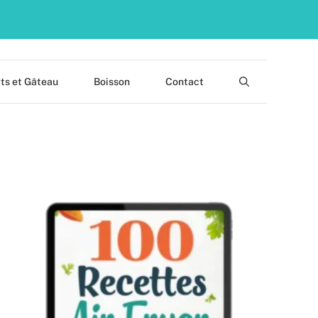
ts et Gâteau
Boisson
Contact