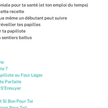
éniale pour ta santé (et ton emploi du temps)
cette recette
que même un débutant peut suivre
éveiller tes papilles
 ta papillote
s sentiers battus
ne
te ?
pillote au Four Léger
te Parfaite
s S’Ennuyer
t Si Bon Pour Toi
tises Pour Toi)