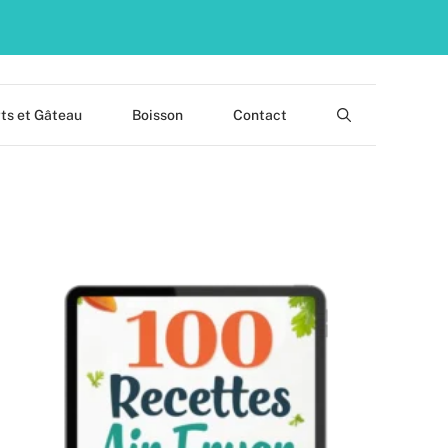
ts et Gâteau
Boisson
Contact