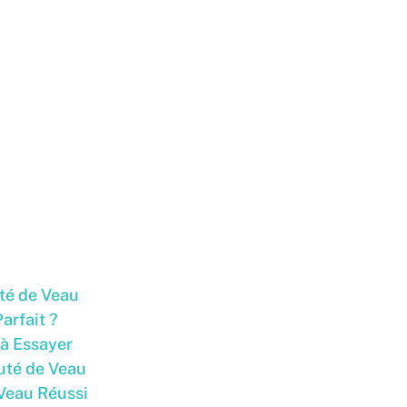
uté de Veau
arfait ?
 à Essayer
uté de Veau
 Veau Réussi