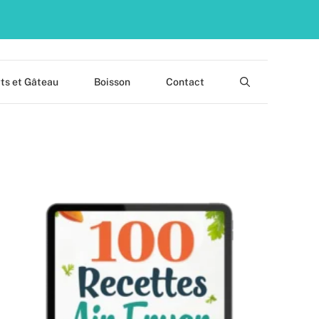
ts et Gâteau
Boisson
Contact