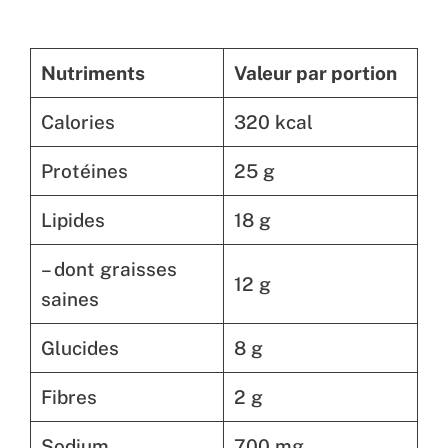
Nutriments
Valeur par portion
Calories
320 kcal
Protéines
25 g
Lipides
18 g
– dont graisses
12 g
saines
Glucides
8 g
Fibres
2 g
Sodium
700 mg