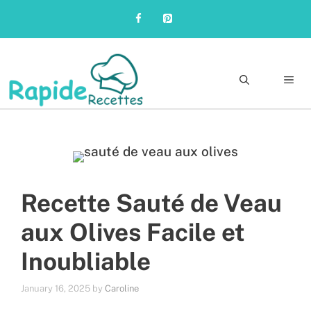
Skip
to
content
Me
Recette Sauté de Veau
aux Olives Facile et
Inoubliable
January 16, 2025
by
Caroline