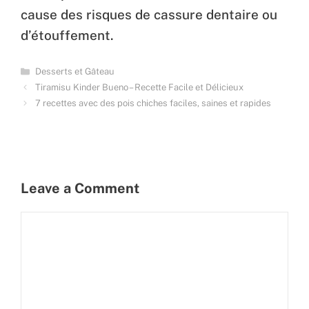
cause des risques de cassure dentaire ou
d’étouffement.
Categories
Desserts et Gâteau
Tiramisu Kinder Bueno – Recette Facile et Délicieux
7 recettes avec des pois chiches faciles, saines et rapides
Leave a Comment
Comment