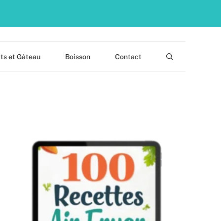
ts et Gâteau
Boisson
Contact