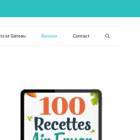
ts et Gâteau
Boisson
Contact