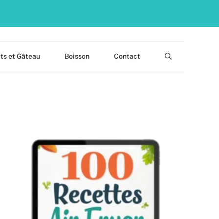
ts et Gâteau
Boisson
Contact