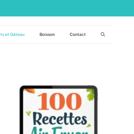
ts et Gâteau
Boisson
Contact