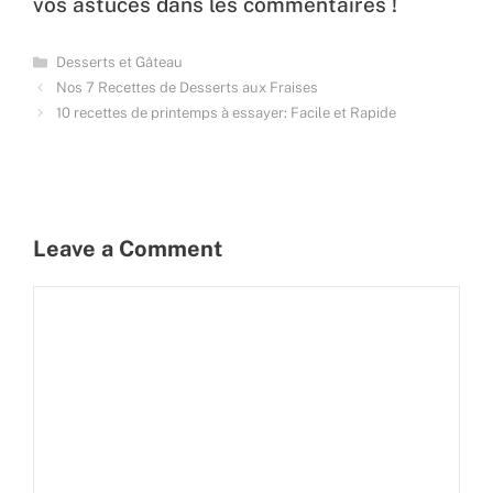
vos astuces dans les commentaires !
Categories
Desserts et Gâteau
Nos 7 Recettes de Desserts aux Fraises
10 recettes de printemps à essayer: Facile et Rapide
Leave a Comment
Comment