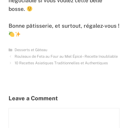
négociable si vous voulez cette belle
bosse.
Bonne pâtisserie, et surtout, régalez-vous !
Categories
Desserts et Gâteau
Rouleaux de Feta au Four au Miel Épicé – Recette Inoubliable
10 Recettes Asiatiques Traditionnelles et Authentiques
Leave a Comment
Comment