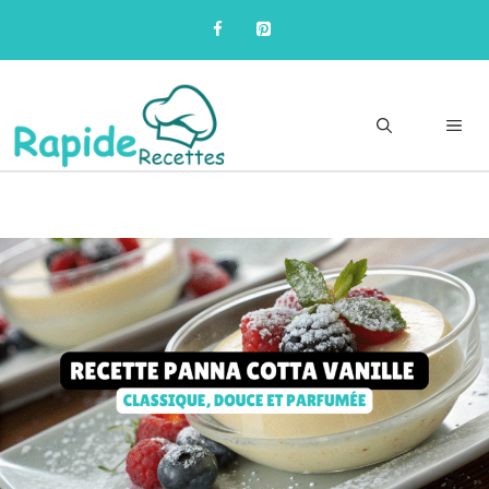
Skip
to
content
Me