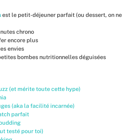
s
est le petit-déjeuner parfait (ou dessert, on ne
inutes chrono
ffer encore plus
tes envies
 petites bombes nutritionnelles déguisées
uzz (et mérite toute cette hype)
hia
ges (aka la facilité incarnée)
atch parfait
 pudding
ut testé pour toi)
oking