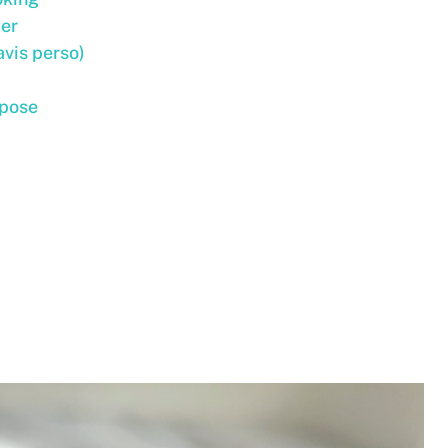
yer
avis perso)
 pose