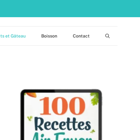
ts et Gâteau
Boisson
Contact