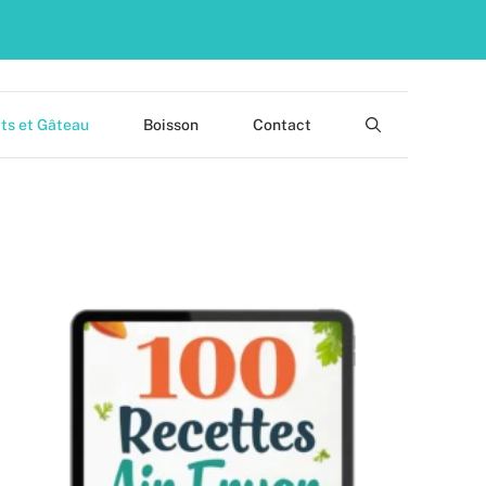
ts et Gâteau
Boisson
Contact