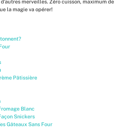
n d’autres merveilles. Zéro cuisson, maximum de
que la magie va opérer!
rtonnent?
Four
s
u
rème Pâtissière
n
 Fromage Blanc
Façon Snickers
Tes Gâteaux Sans Four