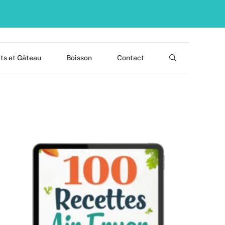
ts et Gâteau
Boisson
Contact