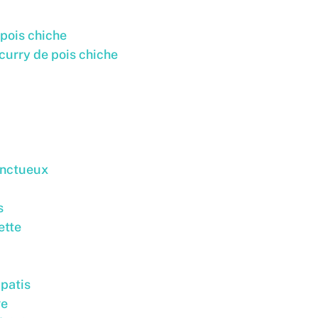
 pois chiche
 curry de pois chiche
 onctueux
s
ette
apatis
ge