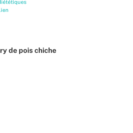
diététiques
lien
rry de pois chiche