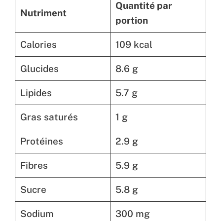
Quantité par
Nutriment
portion
Calories
109 kcal
Glucides
8.6 g
Lipides
5.7 g
Gras saturés
1 g
Protéines
2.9 g
Fibres
5.9 g
Sucre
5.8 g
Sodium
300 mg