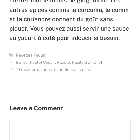
mettez moitié moins de gingembre. Les
autres épices comme le curcuma, le cumin
et la coriandre donnent du goût sans
piquer. Vous pouvez aussi servir une sauce
au yaourt à côté pour adoucir si besoin.
Categories
Recettes Poulet
Burger Poulet César : Recette Facile d’un Chef
10 recettes salades de printemps faciles
Leave a Comment
Comment