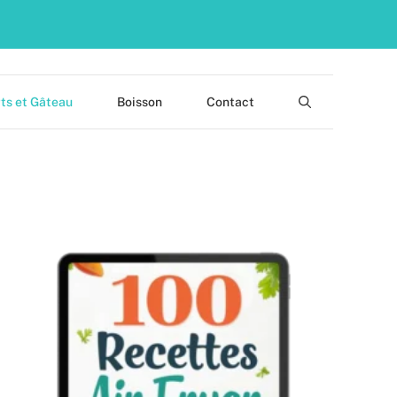
ts et Gâteau
Boisson
Contact