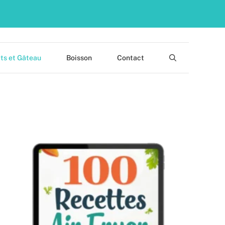
ts et Gâteau
Boisson
Contact