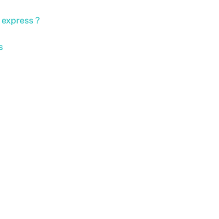
 express ?
s