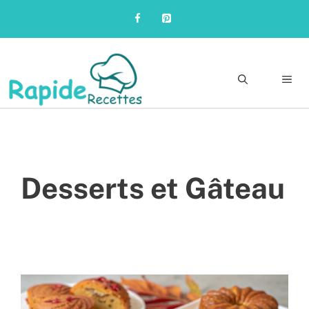
Skip
to
content
Me
Desserts et Gâteau