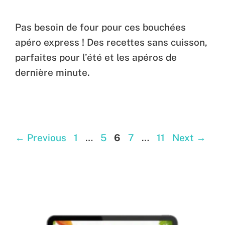
Pas besoin de four pour ces bouchées
apéro express ! Des recettes sans cuisson,
parfaites pour l’été et les apéros de
dernière minute.
Page
Page
Page
Page
Page
←
Previous
1
…
5
6
7
…
11
Next
→