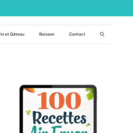
ts et Gâteau
Boisson
Contact