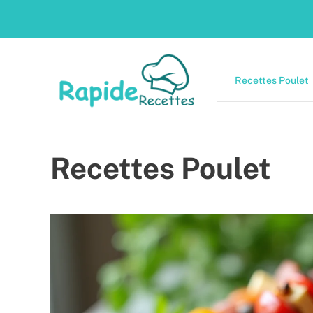
Skip
to
content
Recettes Poulet
Recettes Poulet